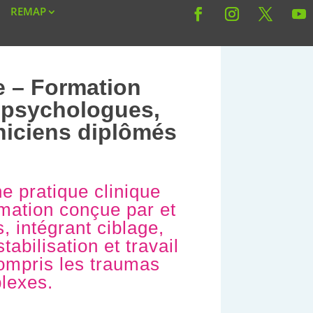
REMAP
e – Formation
 psychologues,
niciens diplômés
e pratique clinique
rmation conçue par et
, intégrant ciblage,
tabilisation et travail
compris les traumas
lexes.