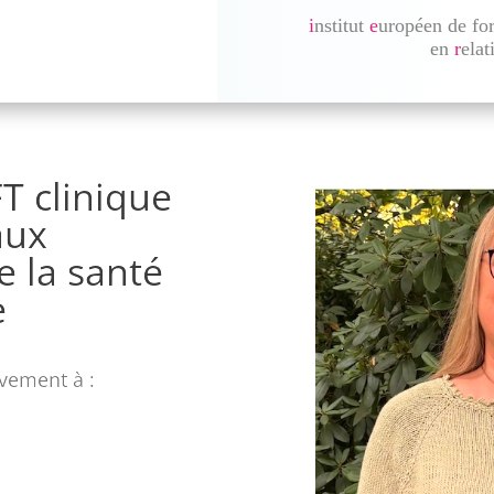
i
nstitut
e
uropéen de fo
en
r
elat
T clinique
aux
e la santé
e
ivement à :