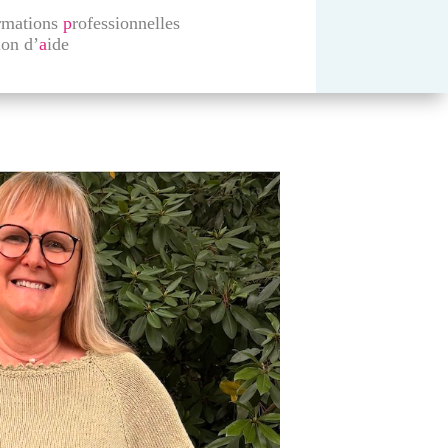
rmations
p
rofessionnelles
ion d’
a
ide