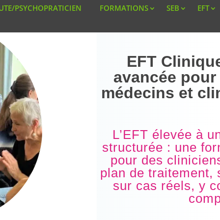
UTE/PSYCHOPRATICIEN
FORMATIONS
SEB
EFT
EFT Cliniqu
avancée pour
médecins et cli
L’EFT élevée à un
structurée : une fo
pour des cliniciens
plan de traitement, s
sur cas réels, y 
comp